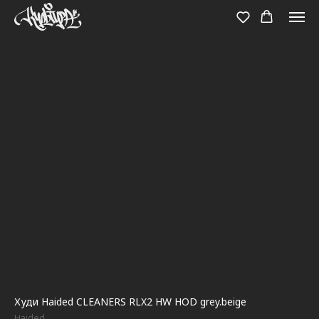
Худи Haided CLEANERS RLX2 HW HOD grey.beige
Haided