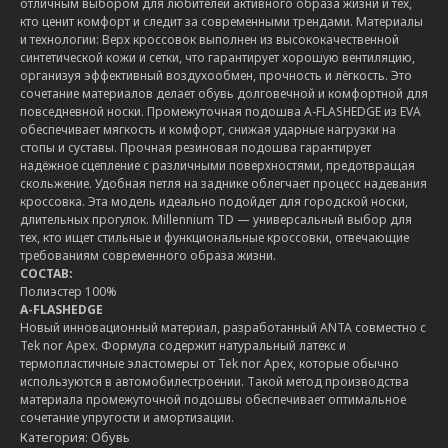
отличным выбором для любителей активного образа жизни и тех,
кто ценит комфорт и следит за современными трендами. Материалы
и технологии: Верх кроссовок выполнен из высококачественной
синтетической кожи и сетки, что гарантирует хорошую вентиляцию,
организуя эффективный воздухообмен, прочность и лёгкость. Это
сочетание материалов делает обувь долговечной и комфортной для
повседневной носки. Промежуточная подошва A-FLASHEDGE из EVA
обеспечивает мягкость и комфорт, снижая ударные нагрузки на
стопы и суставы. Прочная резиновая подошва гарантирует
надёжное сцепление с различными поверхностями, предотвращая
скольжение. Удобная петля на заднике облегчает процесс надевания
кроссовка. Эта модель идеально подойдет для городской носки,
длительных прогулок. Millennium TD — универсальный выбор для
тех, кто ищет стильные и функциональные кроссовки, отвечающие
требованиям современного образа жизни.
СОСТАВ:
Полиэстер 100%
A-FLASHEDGE
Новый инновационный материал, разработанный ANTA совместно с
Tek nor Apex. Формула содержит натуральный латекс и
термопластичные эластомеры от Tek nor Apex, которые обычно
используются в автомобилестроении. Такой метод производства
материала промежуточной подошвы обеспечивает оптимальное
сочетание упругости и амортизации.
Категория: Обувь