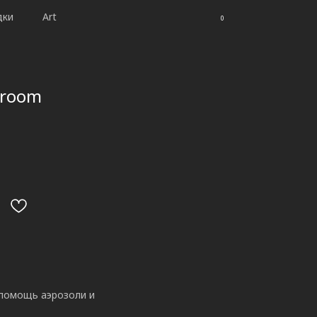
дки
Art
0
hroom
 помощь аэрозоли и