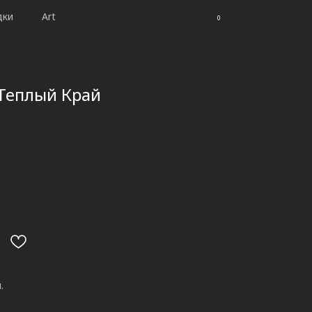
дки
Art
0
Теплый Край
.