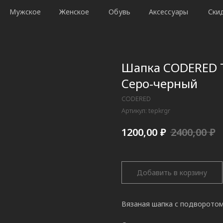
Мужское
Женское
Обувь
Аксессуары
Ски
Шапка CODERED 
Серо-черный
CODERED
Артикул:
tepkrgr
₽
₽
1200,00
2400,00
Добавить в корзину
Вязаная шапка с подворотом